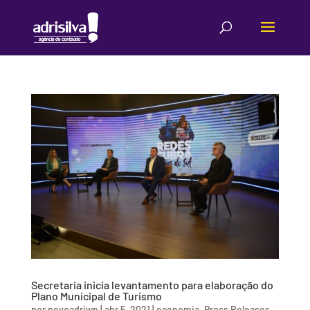
Secretaria inicia levantamento para elaboração do
Plano Municipal de Turismo
por
novoadriwp
|
abr 5, 2021
|
economia
,
Press Releases
,