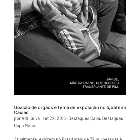
Doação de órgãos é tema de exposição no Iguatemi
Caxias
por
Adri Silva
|
set 22, 2015
|
Destaques Capa
,
Destaques
Capa Menor
Atualmente, existem no Brasil mais de 32 mil pessoas à