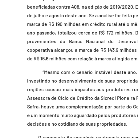
beneficiadas contra 408, na edição de 2019/2020
de julho e agosto deste ano. Se a análise for feita p
marca de R$ 190 milhões em crédito rural até o 
ano passado, totalizou cerca de R$ 172 milhões. D
provenientes do Banco Nacional do Desenvol
cooperativa alcançou a marca de R$ 143,9 milhõe
de R$ 16,6 milhões com relação à marca atingida e
“Mesmo com o cenário instável deste ano, os
investindo no desenvolvimento de suas propried
regiões causou mais impactos aos produtores rur
Assessora de Ciclo de Crédito da Sicredi Pioneira 
Safra, houve uma complementação por parte do Gov
é um momento muito aguardado pelos produtores r
decisões e no cotidiano de suas propriedades.
O segmento Agronegócio contempla uma das pri