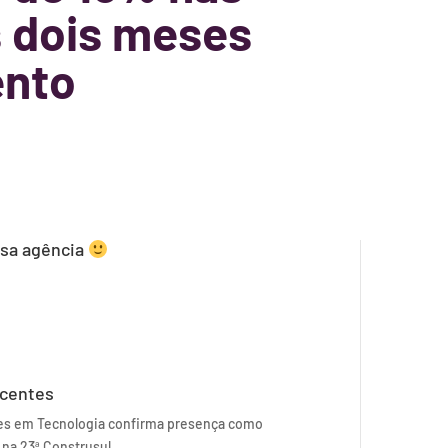
s dois meses
ento
ssa agência
ecentes
es em Tecnologia confirma presença como
 na 23ª Construsul