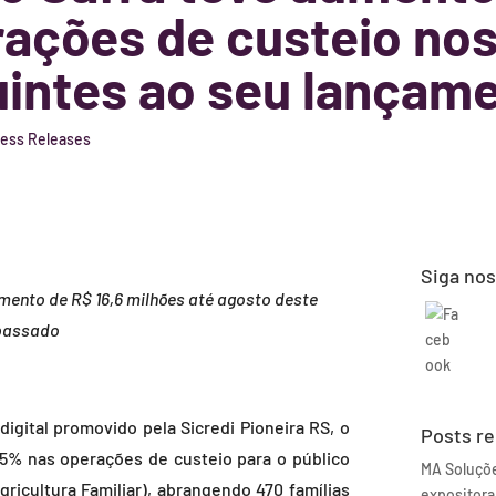
ações de custeio no
intes ao seu lançam
ress Releases
Siga no
emento de R$ 16,6 milhões até agosto deste
passado
ital promovido pela Sicredi Pioneira RS, o
Posts r
5% nas operações de custeio para o público
MA Soluçõ
ricultura Familiar), abrangendo 470 famílias
expositora