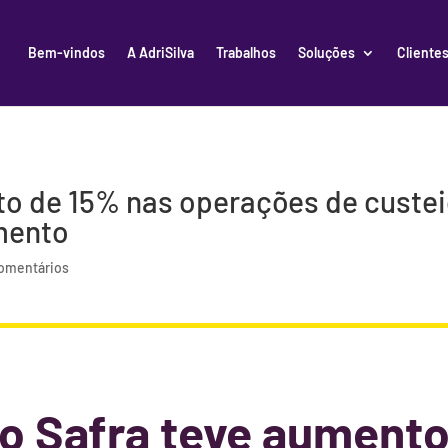
Bem-vindos
A AdriSilva
Trabalhos
Soluções
Cliente
to de 15% nas operações de custe
mento
omentários
o Safra teve aumento