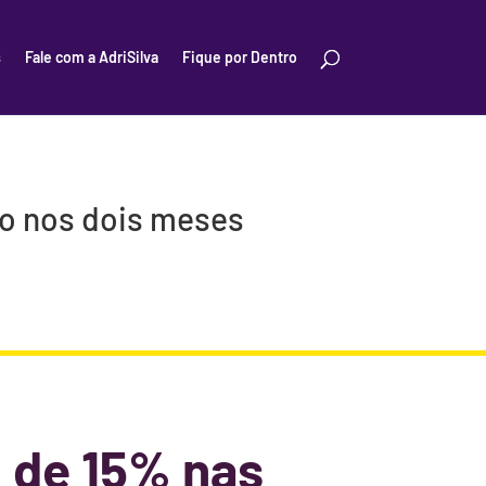
s
Fale com a AdriSilva
Fique por Dentro
io nos dois meses
 de 15% nas