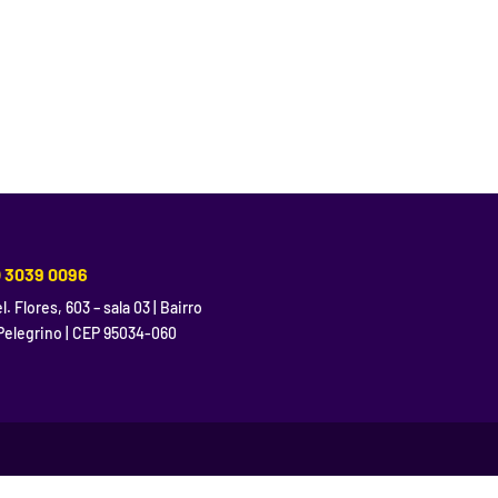
) 3039 0096
l. Flores, 603 – sala 03 | Bairro
Pelegrino | CEP 95034-060