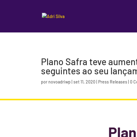
Plano Safra teve aumen
seguintes ao seu lança
por
novoadriwp
|
set 11, 2020
|
Press Releases
|
0 C
Plan