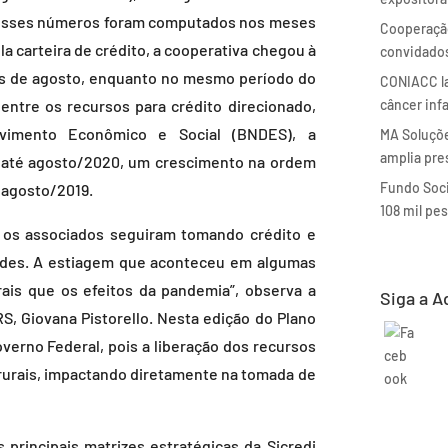
. Esses números foram computados nos meses
Cooperação
ela carteira de crédito, a cooperativa chegou à
convidados
mês de agosto, enquanto no mesmo período do
CONIACC la
câncer inf
entre os recursos para crédito direcionado,
vimento Econômico e Social (BNDES), a
MA Soluçõ
amplia pre
s até agosto/2020, um crescimento na ordem
Fundo Soci
m agosto/2019.
108 mil pe
 associados seguiram tomando crédito e
ades. A estiagem que aconteceu em algumas
ais que os efeitos da pandemia”, observa a
Siga a A
RS, Giovana Pistorello. Nesta edição do Plano
erno Federal, pois a liberação dos recursos
urais, impactando diretamente na tomada de
ncipais matrizes estratégicas da Sicredi