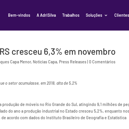
Bem-vindos
A AdriSilva
Trabalhos
Soluções
Cliente
 RS cresceu 6,3% em novembro
aques Capa Menor
,
Notícias Capa
,
Press Releases
|
0 Comentários
ue o setor acumulasse, em 2018, alta de 5,2%
a produção de móveis no Rio Grande do Sul, atingindo 9,1 milhões de pe
ulado do ano a produção industrial no Estado cresceu 5,2%, enquanto no
 de acordo com dados do Instituto Brasileiro de Geografia e Estatística