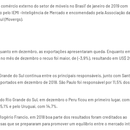
 comércio externo do setor de móveis no Brasil’ de janeiro de 2019 com
 pelo IEMI –Inteligência de Mercado e encomendado pela Associação d
ul (Movergs).
 quanto em dezembro, as exportações apresentaram queda. Enquanto e
, no mês de dezembro o recuo foi maior, de (-3,9%), resultando em US$ 2
Grande do Sul continua entre os principais responsáveis, junto com San
exportados em dezembro de 2018. São Paulo foi responsável por 11,5% dos
do Rio Grande do Sul, em dezembro o Peru ficou em primeiro lugar, com
15,1% e pelo Uruguai, com 14,7%.
Rogério Francio, em 2018 boa parte dos resultados foram creditados ao
as que se prepararam para promover um equilíbrio entre o mercado in