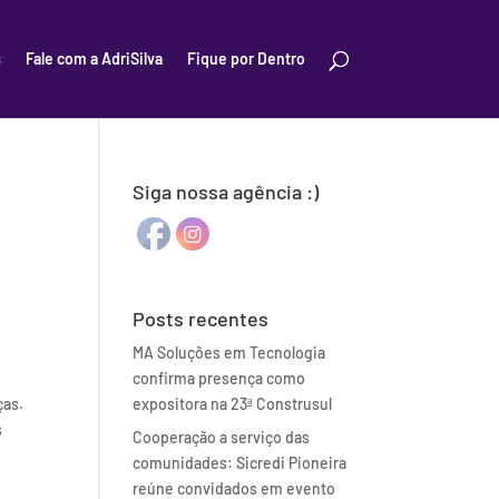
s
Fale com a AdriSilva
Fique por Dentro
Siga nossa agência :)
Posts recentes
MA Soluções em Tecnologia
confirma presença como
ças.
expositora na 23ª Construsul
s
Cooperação a serviço das
comunidades: Sicredi Pioneira
reúne convidados em evento