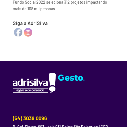
Fundo Social 2022 seleciona 312 projetos impactando
mais de 108 mil pessoas
Siga a AdriSilva
(54) 3039 0096
R. Cel. Flores, 603 – sala 03 | Bairro São Pelegrino | CEP