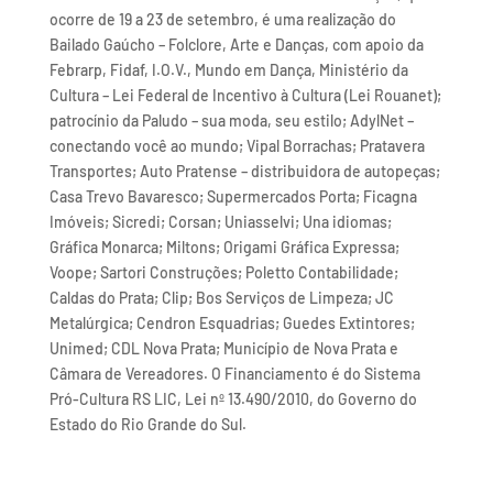
ocorre de 19 a 23 de setembro, é uma realização do
Bailado Gaúcho – Folclore, Arte e Danças, com apoio da
Febrarp, Fidaf, I.O.V., Mundo em Dança, Ministério da
Cultura – Lei Federal de Incentivo à Cultura (Lei Rouanet);
patrocínio da Paludo – sua moda, seu estilo; AdylNet –
conectando você ao mundo; Vipal Borrachas; Pratavera
Transportes; Auto Pratense – distribuidora de autopeças;
Casa Trevo Bavaresco; Supermercados Porta; Ficagna
Imóveis; Sicredi; Corsan; Uniasselvi; Una idiomas;
Gráfica Monarca; Miltons; Origami Gráfica Expressa;
Voope; Sartori Construções; Poletto Contabilidade;
Caldas do Prata; Clip; Bos Serviços de Limpeza; JC
Metalúrgica; Cendron Esquadrias; Guedes Extintores;
Unimed; CDL Nova Prata; Município de Nova Prata e
Câmara de Vereadores. O Financiamento é do Sistema
Pró-Cultura RS LIC, Lei nº 13.490/2010, do Governo do
Estado do Rio Grande do Sul.