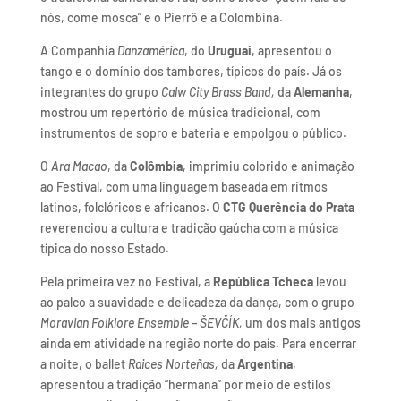
nós, come mosca” e o Pierrô e a Colombina.
A Companhia
Danzamérica
, do
Uruguai
, apresentou o
tango e o domínio dos tambores, típicos do país. Já os
integrantes do grupo
Calw City Brass Band,
da
Alemanha
,
mostrou um repertório de música tradicional, com
instrumentos de sopro e bateria e empolgou o público.
O
Ara Macao
, da
Colômbia
, imprimiu colorido e animação
ao Festival, com uma linguagem baseada em ritmos
latinos, folclóricos e africanos. O
CTG Querência do Prata
reverenciou a cultura e tradição gaúcha com a música
típica do nosso Estado.
Pela primeira vez no Festival, a
República Tcheca
levou
ao palco a suavidade e delicadeza da dança, com o grupo
Moravian Folklore Ensemble – ŠEVČÍK,
um dos mais antigos
ainda em atividade na região norte do país. Para encerrar
a noite, o ballet
Raices Norteñas,
da
Argentina
,
apresentou a tradição “hermana” por meio de estilos