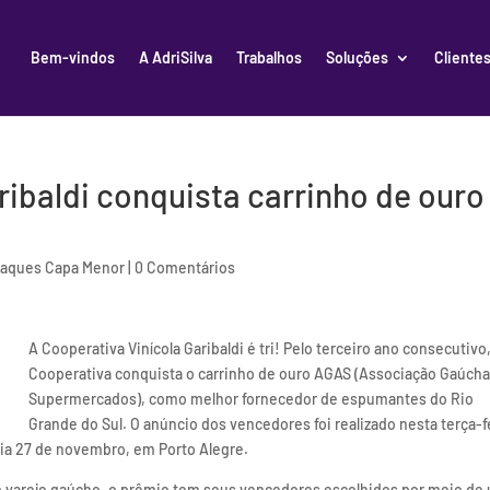
Bem-vindos
A AdriSilva
Trabalhos
Soluções
Cliente
ribaldi conquista carrinho de ouro
taques Capa Menor
|
0 Comentários
A Cooperativa Vinícola Garibaldi é tri! Pelo terceiro ano consecutivo,
Cooperativa conquista o carrinho de ouro AGAS (Associação Gaúcha
Supermercados), como melhor fornecedor de espumantes do Rio
Grande do Sul. O anúncio dos vencedores foi realizado nesta terça-f
ia 27 de novembro, em Porto Alegre.
 varejo gaúcho, o prêmio tem seus vencedores escolhidos por meio de