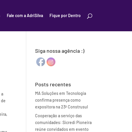
s
Fale com a AdriSilva
Fique por Dentro
Siga nossa agência :)
Posts recentes
MA Soluções em Tecnologia
 a
confirma presença como
 de
expositora na 23ª Construsul
eira,
Cooperação a serviço das
comunidades: Sicredi Pioneira
reúne convidados em evento
 uma