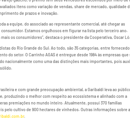
valiados itens como variação de vendas, share de mercado, qualidade 
mprimento de prazos e inovação.
oda a equipe, do associado ao representante comercial, até chegar as
consumidor. Estamos orgulhosos em figurar na lista pelo terceiro ano.
 mais os consumidores”, destaca o presidente da Cooperativa, Oscar Ló
istas do Rio Grande do Sul. Ao todo, são 35 categorias, entre forneced
ento do setor. O Carrinho AGAS é entregue desde 1984 às empresas que
do nacionalmente como uma das distinções mais importantes, pois auxi
sólido.
brasileira e com grande preocupação ambiental, a Garibaldi leva ao públi
de, produzindo o melhor com respeito ao ecossistema e alinhado com a
ras premiações no mundo inteiro. Atualmente, possui 370 famílias
is pelo cultivo de 900 hectares de vinhedos. Outras informações sobre 
ibaldi.com.br
.