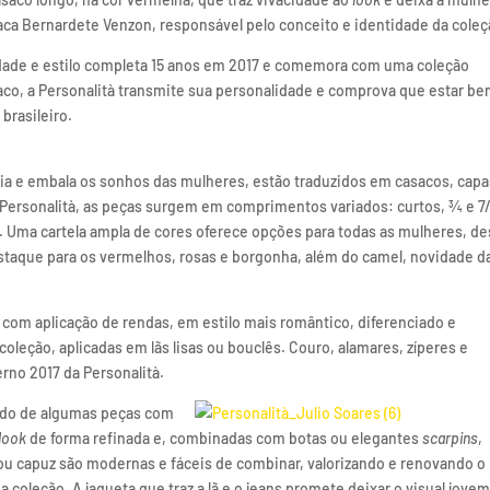
aca Bernardete Venzon, responsável pelo conceito e identidade da coleç
idade e estilo completa 15 anos em 2017 e comemora com uma coleção
aco, a Personalità transmite sua personalidade e comprova que estar b
brasileiro.
ria e embala os sonhos das mulheres, estão traduzidos em casacos, capa
 Personalità, as peças surgem em comprimentos variados: curtos, ¾ e 7/
. Uma cartela ampla de cores oferece opções para todas as mulheres, d
staque para os vermelhos, rosas e borgonha, além do camel, novidade d
 com aplicação de rendas, em estilo mais romântico, diferenciado e
oleção, aplicadas em lãs lisas ou bouclês. Couro, alamares, zíperes e
rno 2017 da Personalità.
lado de algumas peças com
look
de forma refinada e, combinadas com botas ou elegantes
scarpins
,
ou capuz são modernas e fáceis de combinar, valorizando e renovando o
 coleção. A jaqueta que traz a lã e o jeans promete deixar o visual jovem