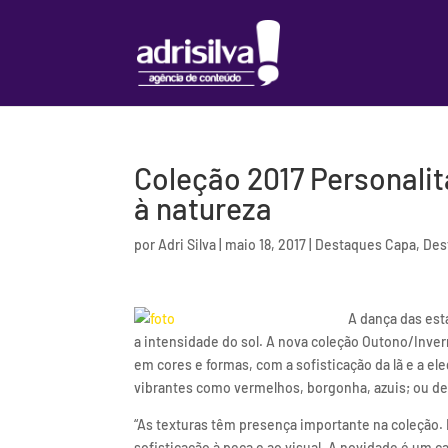
Coleção 2017 Personali
à natureza
por
Adri Silva
|
maio 18, 2017
|
Destaques Capa
,
Des
A dança das est
a intensidade do sol. A nova coleção Outono/Inver
em cores e formas, com a sofisticação da lã e a e
vibrantes como vermelhos, borgonha, azuis; ou de
“As texturas têm presença importante na coleção. 
sofisticação à peça e ao visual. A novidade é um c