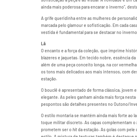
ainda mais poderosa para encarar o inverno”, dest
A grife queridinha entre as mulheres de personal
marcada pelo glamour e sofisticação. Em cada cas
vestida é fundamental para se destacar no inverno 
Lã
O encanto e a força da coleção, que imprime histó
blazeres e jaquetas. Em tecido nobre, essência da
além de uma peça conceito longa, na cor vermelha
os tons mais delicados aos mais intensos, com de
estação.
O bouclê é apresentado de forma clássica, jovem e
elegante. As peles ganham ainda mais força nesta c
pespontos são detalhes presentes no Outono/Inve
O estilo montaria se mantém ainda mais forte ao 
toque militar discreto. As capas complementam o
prometem ser o
hit
da estação. As golas com pele 
estilo. A mistura de texturas também é destaque na