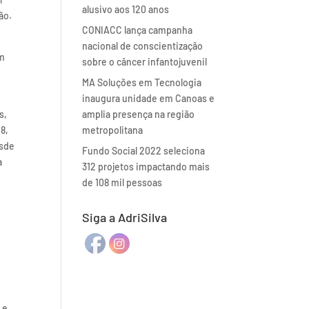
alusivo aos 120 anos
ão.
CONIACC lança campanha
nacional de conscientização
em
sobre o câncer infantojuvenil
MA Soluções em Tecnologia
inaugura unidade em Canoas e
s,
amplia presença na região
8,
metropolitana
esde
Fundo Social 2022 seleciona
a
312 projetos impactando mais
de 108 mil pessoas
Siga a AdriSilva
 e