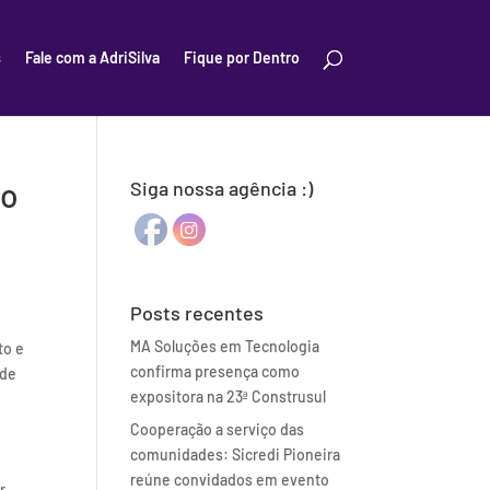
s
Fale com a AdriSilva
Fique por Dentro
io
Siga nossa agência :)
Posts recentes
MA Soluções em Tecnologia
to e
confirma presença como
ade
expositora na 23ª Construsul
Cooperação a serviço das
comunidades: Sicredi Pioneira
reúne convidados em evento
r