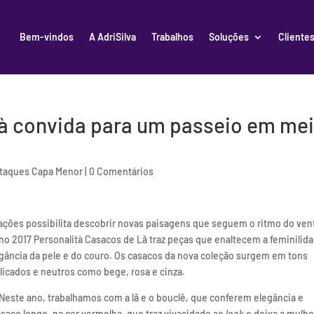
Bem-vindos
A AdriSilva
Trabalhos
Soluções
Cliente
tà convida para um passeio em me
taques Capa Menor
|
0 Comentários
ações possibilita descobrir novas paisagens que seguem o ritmo do ven
no 2017 Personalità Casacos de Lã traz peças que enaltecem a feminilid
legância da pele e do couro. Os casacos da nova coleção surgem em tons
licados e neutros como bege, rosa e cinza.
Neste ano, trabalhamos com a lã e o bouclê, que conferem elegância e
asaco longo, na cor vermelha, que traz vivacidade ao
look
e deixa a mulhe