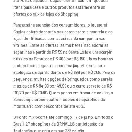
até 70%. Calçados, roupas, eletrônicos, brinquedos,
itens para casa e outros produtos estarão entre as
ofertas do mix de lojas do Shopping.
Para atrair a atenção dos consumidores, o Iguatemi
Caxias estará decorado nas cores preto e amarelo e as
lojas identificadas com adesivos da campanha nas
vitrines. Entre as ofertas, as mulheres irão adorar as
sapatilhas a partir de R$ 59 na Santa Lolla e um scarpin
clássico na Schutz de R$ 300 por R$ 150. Já os homens
podem ficar elegantes com uma jaqueta em couro
ecológico da Spirito Santo de R$ 899 por R$ 269. Para os
pequenos, muitas opções de brinquedos como sereia
mágica de R$ 64,99 por 49,99 ou o carro sorvete de R$
119,70 por R$ 79,99. Quem pensa em trocar de celular, a
Samsung oferece quatro modelos de aparelhos do
mostruário com descontos de até 45%.
O Ponto Mix ocorre até domingo, 17 de julho. Em todo o
Brasil, 27 shoppings da BRMALLS participarão da
liquidação, que está em sua 23ª edição.