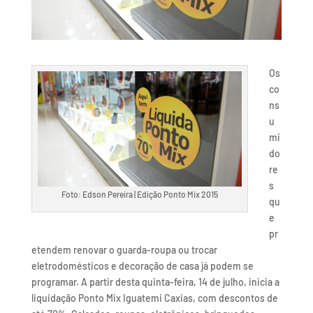
Os
co
ns
u
mi
do
re
s
Foto: Edson Pereira | Edição Ponto Mix 2015
qu
e
pr
etendem renovar o guarda-roupa ou trocar
eletrodomésticos e decoração de casa já podem se
programar. A partir desta quinta-feira, 14 de julho, inicia a
liquidação Ponto Mix Iguatemi Caxias, com descontos de