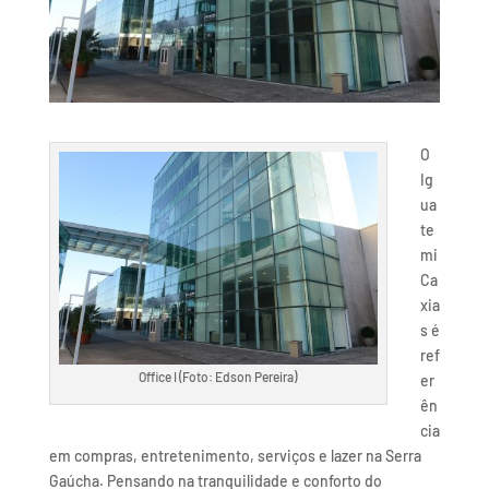
O
Ig
ua
te
mi
Ca
xia
s é
ref
Office I (Foto: Edson Pereira)
er
ên
cia
em compras, entretenimento, serviços e lazer na Serra
Gaúcha. Pensando na tranquilidade e conforto do