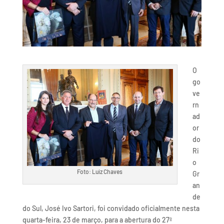
O
go
ve
rn
ad
or
do
Ri
o
Foto: Luiz Chaves
Gr
an
de
do Sul, José Ivo Sartori, foi convidado oficialmente nesta
quarta-feira, 23 de março, para a abertura do 27º