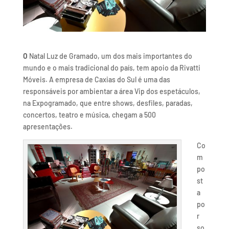
O
Natal Luz de Gramado, um dos mais importantes do
mundo e o mais tradicional do país, tem apoio da Rivatti
Móveis. A empresa de Caxias do Sul é uma das
responsáveis por ambientar a área Vip dos espetáculos,
na Expogramado, que entre shows, desfiles, paradas,
concertos, teatro e música, chegam a 500
apresentações.
Co
m
po
st
a
po
r
so