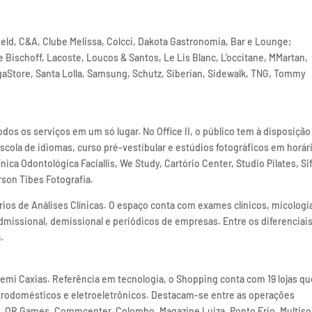
eld, C&A, Clube Melissa, Colcci, Dakota Gastronomia, Bar e Lounge;
e Bischoff, Lacoste, Loucos & Santos, Le Lis Blanc, L’occitane, MMartan,
gaStore, Santa Lolla, Samsung, Schutz, Siberian, Sidewalk, TNG, Tommy
s os serviços em um só lugar. No Office II, o público tem à disposição
 escola de idiomas, curso pré-vestibular e estúdios fotográficos em horár
nica Odontológica Faciallis, We Study, Cartório Center, Studio Pilates, Sif
rson Tibes Fotografia.
os de Análises Clínicas. O espaço conta com exames clínicos, micologi
issional, demissional e periódicos de empresas. Entre os diferenciai
.
mi Caxias. Referência em tecnologia, o Shopping conta com 19 lojas qu
etrodomésticos e eletroeletrônicos. Destacam-se entre as operações
ce, OR Games, Commcenter, Colombo, Magazine Luiza, Ponto Frio, Multis