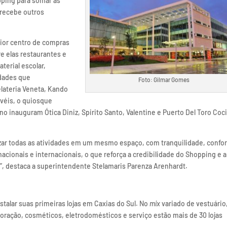
ping para somar às
 recebe outros
aior centro de compras
e elas restaurantes e
terial escolar,
idades que
Foto: Gilmar Gomes
lateria Veneta, Kando
ovéis, o quiosque
o inauguram Ótica Diniz, Spirito Santo, Valentine e Puerto Del Toro Coc
izar todas as atividades em um mesmo espaço, com tranquilidade, confor
acionais e internacionais, o que reforça a credibilidade do Shopping e a
, destaca a superintendente Stelamaris Parenza Arenhardt.
stalar suas primeiras lojas em Caxias do Sul. No
mix
variado de vestuário
oração, cosméticos, eletrodomésticos e serviço estão mais de 30 lojas