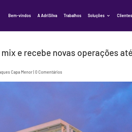
Bem-vindos
A AdriSilva
Trabalhos
Soluções
Cliente
a mix e recebe novas operações at
aques Capa Menor
|
0 Comentários