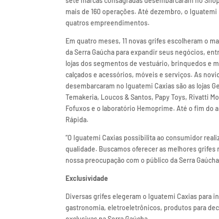
sete marcas consagradas desembarcaram no Shop
mais de 160 operações. Até dezembro, o Iguatemi
quatros empreendimentos.
Em quatro meses, 11 novas grifes escolheram o m
da Serra Gaúcha para expandir seus negócios, entr
lojas dos segmentos de vestuário, brinquedos e ma
calçados e acessórios, móveis e serviços. As nov
desembarcaram no Iguatemi Caxias são as lojas Ge
Temakeria, Loucos & Santos, Papy Toys, Rivatti M
Fofuxos e o laboratório Hemoprime. Até o fim do an
Rápida.
“O Iguatemi Caxias possibilita ao consumidor real
qualidade. Buscamos oferecer as melhores grifes n
nossa preocupação com o público da Serra Gaúcha”
Exclusividade
Diversas grifes elegeram o Iguatemi Caxias para in
gastronomia, eletroeletrônicos, produtos para dec
exclusivas na Serra Gaúcha.