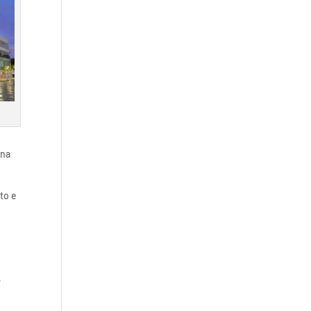
ina
to e
,