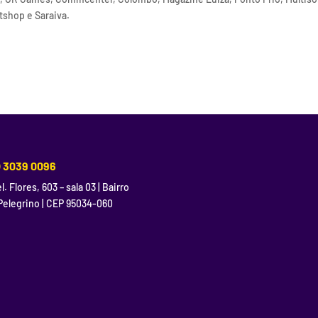
tshop e Saraiva.
) 3039 0096
l. Flores, 603 – sala 03 | Bairro
Pelegrino | CEP 95034-060