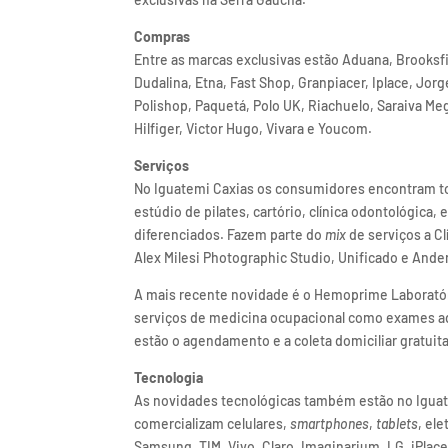
Compras
Entre as marcas exclusivas estão Aduana, Brooksfi
Dudalina, Etna, Fast Shop, Granpiacer, Iplace, Jorg
Polishop, Paquetá, Polo UK, Riachuelo, Saraiva Me
Hilfiger, Victor Hugo, Vivara e Youcom.
Serviços
No Iguatemi Caxias os consumidores encontram todo
estúdio de pilates, cartório, clínica odontológica,
diferenciados. Fazem parte do
mix
de serviços a Clí
Alex Milesi Photographic Studio, Unificado e Ande
A mais recente novidade é o Hemoprime Laboratóri
serviços de medicina ocupacional como exames adm
estão o agendamento e a coleta domiciliar gratuita
Tecnologia
As novidades tecnológicas também estão no Iguate
comercializam celulares,
smartphones
,
tablets
, el
Samsung, TIM, Vivo, Claro, Imaginarium, LG, iPla