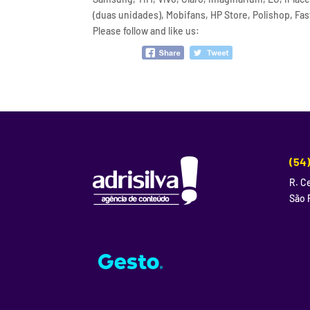
(duas unidades), Mobifans, HP Store, Polishop, Fas
Please follow and like us:
(54
R. Ce
São 