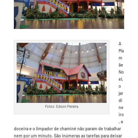
A
Ma
m
ãe
No
el,
o
jar
di
Fotos: Edson Pereira
ne
iro
, a
doceira e o limpador de chaminé não param de trabalhar
nem por um minuto. São inúmeras as tarefas para deixar