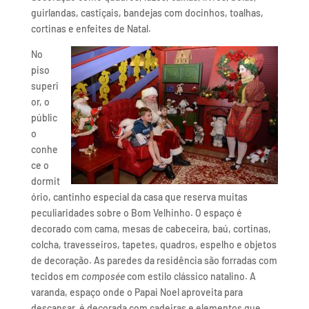
guirlandas, castiçais, bandejas com docinhos, toalhas,
cortinas e enfeites de Natal.
No
piso
superi
or, o
públic
o
conhe
ce o
dormit
ório, cantinho especial da casa que reserva muitas
peculiaridades sobre o Bom Velhinho. O espaço é
decorado com cama, mesas de cabeceira, baú, cortinas,
colcha, travesseiros, tapetes, quadros, espelho e objetos
de decoração. As paredes da residência são forradas com
tecidos em
composée
com estilo clássico natalino. A
varanda, espaço onde o Papai Noel aproveita para
descansar, é decorada com cadeiras e elementos que