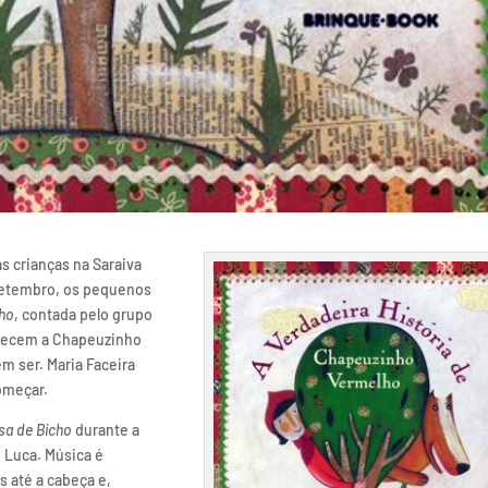
s crianças na Saraiva
setembro, os pequenos
nho
, contada pelo grupo
nhecem a Chapeuzinho
m ser. Maria Faceira
omeçar.
sa de Bicho
durante a
i Luca. Música é
s até a cabeça e,