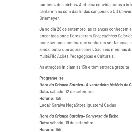
também, dos bichos. A oficina convida todos a br
cantarem ao som das lindas canções do CD
Conver
Driemeyer.
Já no dia 26 de setembro, as crianças conhecem a 
encantada onde floresceram
Chapeuzinhos Colorid
pode ser uma menina que sonha em ser famosa, ou
ainda, outra que adora comer. São seis meninas dife
Mult&Plic Ações Pedagógicas e Culturais.
As atrações iniciam às 15h e têm entrada gratuita.
Programe-se
Hora da Criança Saraiva– A verdadeira história de 
Data:
sábado, 12 de setembro
Horário:
15h
Local:
Saraiva MegaStore Iguatemi Caxias
Hora da Criança Saraiva– Conversa de Bicho
Data:
sábado, 19 de setembro
Horário:
15h