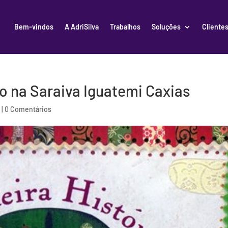
Bem-vindos
A AdriSilva
Trabalhos
Soluções
Cliente
o na Saraiva Iguatemi Caxias
r
|
0 Comentários