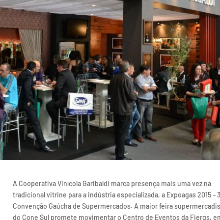
A Cooperativa Vinícola Garibaldi marca presença mais uma vez na
tradicional vitrine para a indústria especializada, a Expoagas 2015 – 
Convenção Gaúcha de Supermercados. A maior feira supermercadis
do Cone Sul promete movimentar o Centro de Eventos da Fiergs, e