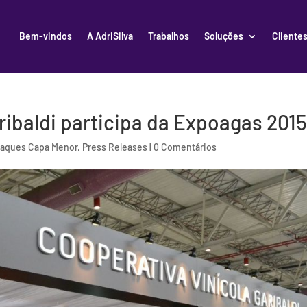
Bem-vindos
A AdriSilva
Trabalhos
Soluções
Cliente
ribaldi participa da Expoagas 201
aques Capa Menor
,
Press Releases
|
0 Comentários