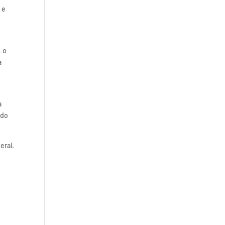
 e
, o
a
a
ndo
eral.