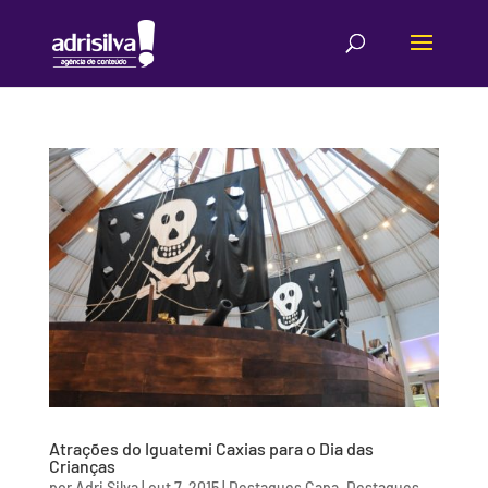
Atrações do Iguatemi Caxias para o Dia das
Crianças
por
Adri Silva
|
out 7, 2015
|
Destaques Capa
,
Destaques