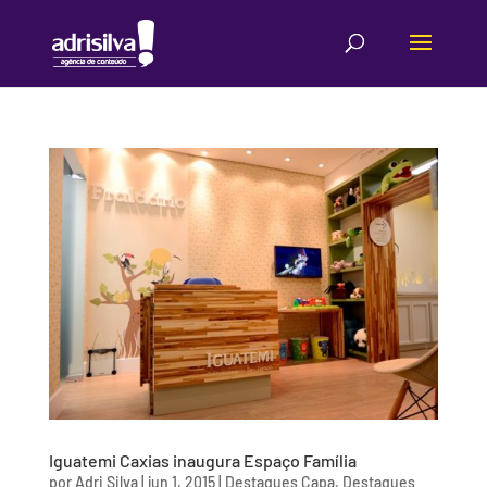
Iguatemi Caxias inaugura Espaço Família
por
Adri Silva
|
jun 1, 2015
|
Destaques Capa
,
Destaques