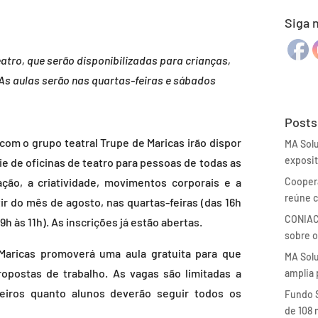
Siga 
atro, que serão disponibilizadas para crianças,
 As aulas serão nas quartas-feiras e sábados
Posts
com o grupo teatral Trupe de Maricas irão dispor
MA Sol
exposit
e de oficinas de teatro para pessoas de todas as
ação, a criatividade, movimentos corporais e a
Coopera
reúne c
tir do mês de agosto, nas quartas-feiras (das 16h
CONIAC
9h às 11h). As inscrições já estão abertas.
sobre o
Maricas promoverá uma aula gratuita para que
MA Sol
postas de trabalho. As vagas são limitadas a
amplia 
neiros quanto alunos deverão seguir todos os
Fundo S
de 108 