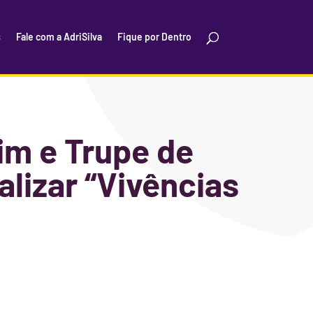
s
Fale com a AdriSilva
Fique por Dentro
dim e Trupe de
alizar “Vivências