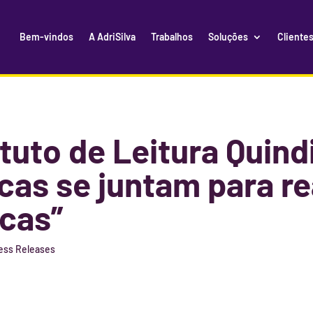
Bem-vindos
A AdriSilva
Trabalhos
Soluções
Cliente
ituto de Leitura Quin
cas se juntam para re
cas”
ess Releases