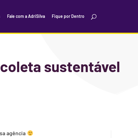
s
Fale com a AdriSilva
Fique por Dentro
 coleta sustentável
ssa agência