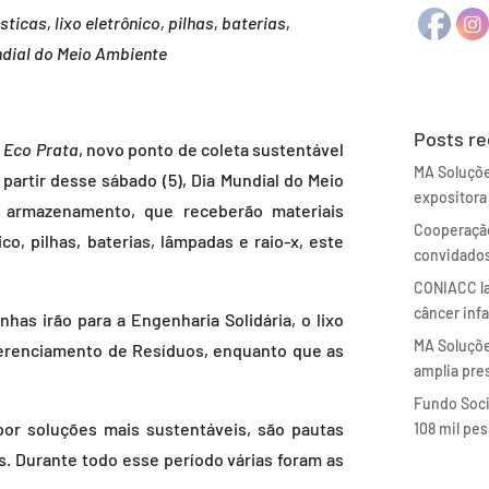
icas, lixo eletrônico, pilhas, baterias,
undial do Meio Ambiente
Posts r
o
Eco Prata
, novo ponto de coleta sustentável
MA Soluçõ
partir desse sábado (5), Dia Mundial do Meio
expositora
 armazenamento, que receberão materiais
Cooperação
co, pilhas, baterias, lâmpadas e raio-x, este
convidados
CONIACC la
câncer inf
has irão para a Engenharia Solidária, o lixo
MA Soluçõe
 Gerenciamento de Resíduos, enquanto que as
amplia pre
Fundo Soci
or soluções mais sustentáveis, são pautas
108 mil pe
os. Durante todo esse período várias foram as