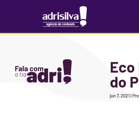
Eco 
do P
jun 7, 2021
|
Pre