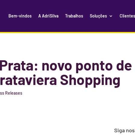
Bem-vindos
A AdriSilva
Trabalhos
Soluções
Cliente
Prata: novo ponto de
rataviera Shopping
ss Releases
Siga no