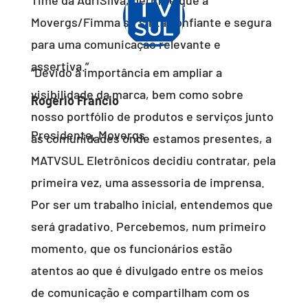
Time da AdriSilva, permite que a
Movergs/Fimma se sinta confiante e segura
para uma comunicação relevante e
assertiva.”
“Devido à importância em ampliar a
visibilidade da marca, bem como sobre
Rogério Francio
nosso portfólio de produtos e serviços junto
Presidente
,
Movergs
às comunidades onde estamos presentes, a
MATVSUL Eletrônicos decidiu contratar, pela
primeira vez, uma assessoria de imprensa.
Por ser um trabalho inicial, entendemos que
será gradativo. Percebemos, num primeiro
momento, que os funcionários estão
atentos ao que é divulgado entre os meios
de comunicação e compartilham com os